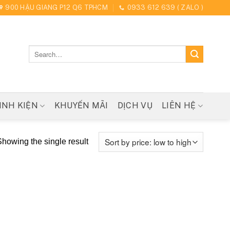
900 HẬU GIANG P12 Q6 TPHCM
0933 612 639 ( ZALO )
Search
for:
INH KIỆN
KHUYẾN MÃI
DỊCH VỤ
LIÊN HỆ
howing the single result