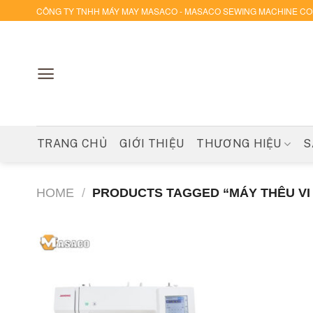
Skip
CÔNG TY TNHH MÁY MAY MASACO - MASACO SEWING MACHINE C
to
content
TRANG CHỦ
GIỚI THIỆU
THƯƠNG HIỆU
S
HOME
/
PRODUCTS TAGGED “MÁY THÊU VI 