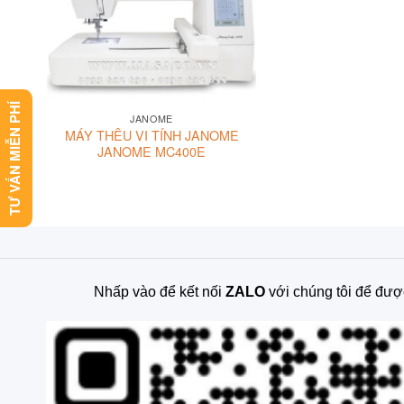
TƯ VẤN MIỄN PHÍ
JANOME
MÁY THÊU VI TÍNH JANOME
JANOME MC400E
Nhấp vào để kết nối
ZALO
với chúng tôi để đượ