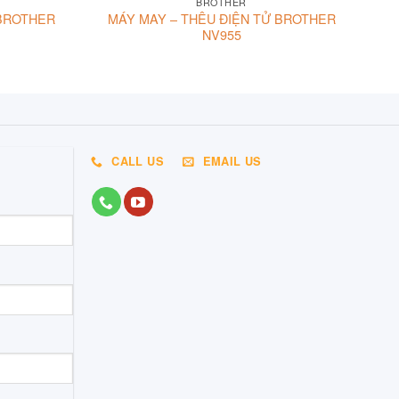
BROTHER
 BROTHER
MÁY MAY – THÊU ĐIỆN TỬ BROTHER
NV955
CALL US
EMAIL US