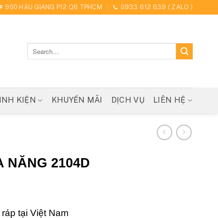
900 HẬU GIANG P12 Q6 TPHCM
0933 612 639 ( ZALO )
Search
for:
INH KIỆN
KHUYẾN MÃI
DỊCH VỤ
LIÊN HỆ
A NĂNG 2104D
ráp tại Việt Nam