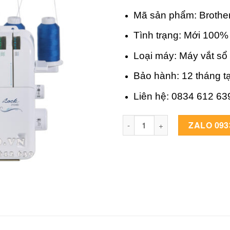
Mã sản phẩm: Brothe
Tình trạng: Mới 100%
Loại máy: Máy vắt sổ
Bảo hành: 12 tháng t
Liên hệ: 0834 612 63
MÁY VẮT SỔ ĐA NĂNG 2104D q
ZALO 093