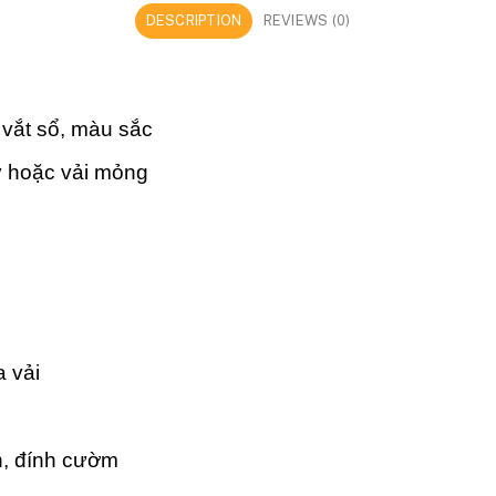
DESCRIPTION
REVIEWS (0)
 vắt sổ, màu sắc
ày hoặc vải mỏng
a vải
n, đính cườm