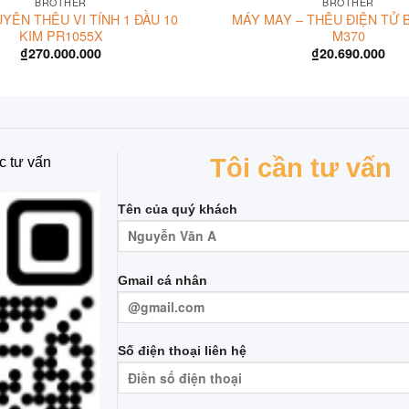
BROTHER
BROTHER
YÊN THÊU VI TÍNH 1 ĐẦU 10
MÁY MAY – THÊU ĐIỆN TỬ
KIM PR1055X
M370
₫
270.000.000
₫
20.690.000
Tôi cần tư vấn
c tư vấn
Tên của quý khách
Gmail cá nhân
Số điện thoại liên hệ