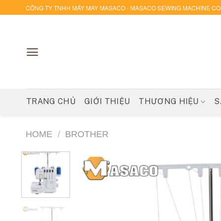
Skip
CÔNG TY TNHH MÁY MAY MASACO - MASACO SEWING MACHINE C
to
content
TRANG CHỦ
GIỚI THIỆU
THƯƠNG HIỆU
S
HOME
/
BROTHER