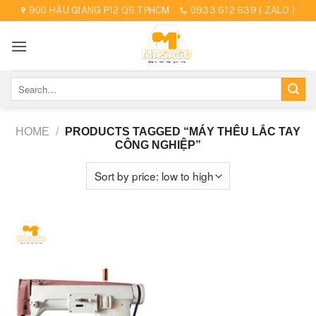
Skip
900 HẬU GIANG P12 Q6 TPHCM
0933 612 639 ( ZALO )
to
content
Search
for:
HOME
/
PRODUCTS TAGGED “MÁY THÊU LẮC TAY
CÔNG NGHIỆP”