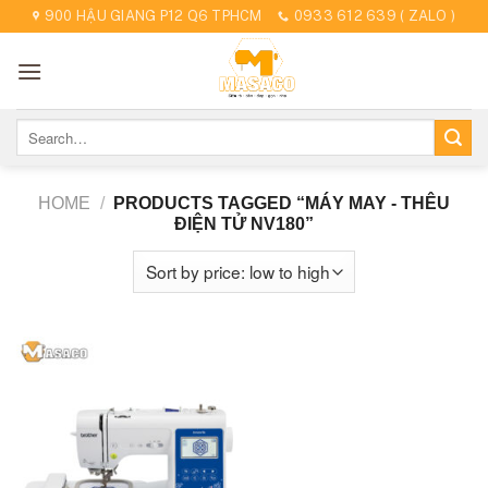
Skip
900 HẬU GIANG P12 Q6 TPHCM
0933 612 639 ( ZALO )
to
content
Search
for:
HOME
/
PRODUCTS TAGGED “MÁY MAY - THÊU
ĐIỆN TỬ NV180”