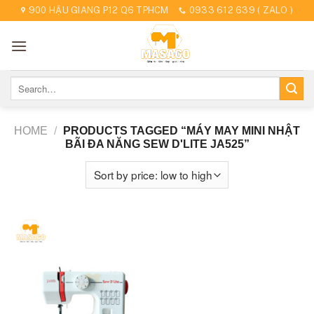
Skip
900 HẬU GIANG P12 Q6 TPHCM
0933 612 639 ( ZALO )
to
content
Search
for:
HOME
/
PRODUCTS TAGGED “MÁY MAY MINI NHẬT
BÃI ĐA NĂNG SEW D'LITE JA525”