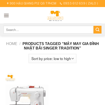
Skip
900 HẬU GIANG P12 Q6 TPHCM
0933 612 639 ( ZALO )
to
content
Search
for:
HOME
/
PRODUCTS TAGGED “MÁY MAY GIA ĐÌNH
NHẬT BÃI SINGER TRADITION”