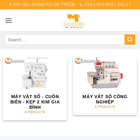
Skip
900 HẬU GIANG P12 Q6 TPHCM
0933 612 639 ( ZALO )
to
content
Search
for:
MÁY VẮT SỔ - CUỐN
MÁY VẮT SỔ CÔNG
BIÊN - KẸP 2 KIM GIA
NGHIỆP
5 PRODUCTS
ĐÌNH
9 PRODUCTS