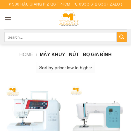
Skip
900 HẬU GIANG P12 Q6 TPHCM
0933 612 639 ( ZALO )
to
content
Search
for:
HOME
/
MÁY KHUY - NÚT - BỌ GIA ĐÌNH